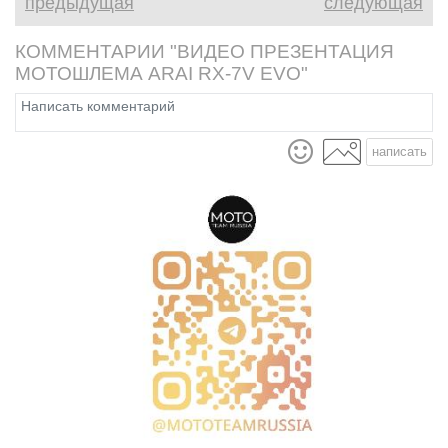
предыдущая
следующая
таким Honda Rebel 1100T 2026
не является ни на йоту.
КОММЕНТАРИИ "ВИДЕО ПРЕЗЕНТАЦИЯ
МОТОШЛЕМА ARAI RX-7V EVO"
написать