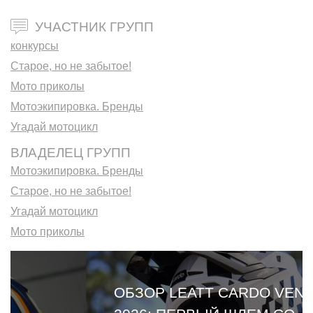
УЧАСТНИК ГРУПП
конкурсы
Старое, но не забытое!
Мото приколы
Мотоэкипировка. Бренды
Угадай мотоцикл
ВЛАДЕЛЕЦ ГРУПП
Мотоэкипировка. Бренды
Старое, но не забытое!
Угадай мотоцикл
Мото приколы
ОБЗОР LEATT CARDO VENTURE