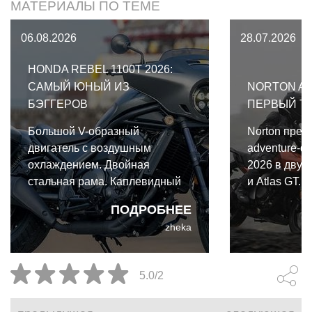
МАТЕРИАЛЫ ПО ТЕМЕ
06.08.2026
28.07.2026
HONDA REBEL 1100T 2026:
САМЫЙ ЮНЫЙ ИЗ
NORTON AT
БЭГГЕРОВ
ПЕРВЫЙ Т
Большой V-образный
Norton пред
двигатель с воздушным
adventure-ф
охлаждением. Двойная
2026 в двух 
стальная рама. Каплевидный
и Atlas GT.
бензобак. Штанги толкателей.
одной архите
ПОДРОБНЕЕ
Оребрение цилиндров.
важными от
zheka
Платформы для ног. И,
конечно, мощная
аудиосистема. Таков
5.0/2
традиционный портрет
классического бэггера. Именно