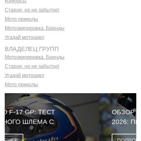
конкурсы
Старое, но не забытое!
Мото приколы
Мотоэкипировка. Бренды
Угадай мотоцикл
ВЛАДЕЛЕЦ ГРУПП
Мотоэкипировка. Бренды
Старое, но не забытое!
Угадай мотоцикл
Мото приколы
ОБЗОР LEATT CARDO VENTURE
2026: ПЕРВЫЙ ШЛЕМ СО
ВСТРОЕННОЙ ГАРНИТУРОЙ
ПОДРОБНЕЕ