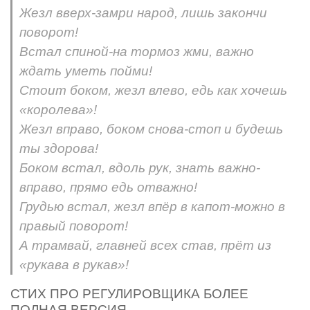
Жезл вверх-замри народ, лишь закончи
поворот!
Встал спиной-на тормоз жми, важно
ждать уметь пойми!
Стоит боком, жезл влево, едь как хочешь
«королева»!
Жезл вправо, боком снова-стоп и будешь
ты здорова!
Боком встал, вдоль рук, знать важно-
вправо, прямо едь отважно!
Грудью встал, жезл впёр в капот-можно в
правый поворот!
А трамвай, главней всех став, прёт из
«рукава в рукав»!
СТИХ ПРО РЕГУЛИРОВЩИКА БОЛЕЕ
ПОЛНАЯ ВЕРСИЯ