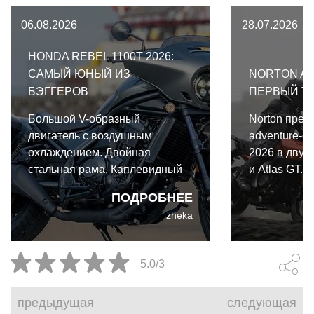
06.08.2026
28.07.2026
HONDA REBEL 1100T 2026:
САМЫЙ ЮНЫЙ ИЗ
NORTON AT
БЭГГЕРОВ
ПЕРВЫЙ Т
Большой V-образный
Norton пред
двигатель с воздушным
adventure-ф
охлаждением. Двойная
2026 в двух 
стальная рама. Каплевидный
и Atlas GT.
бензобак. Штанги толкателей.
одной архите
ПОДРОБНЕЕ
Оребрение цилиндров.
важными от
zheka
Платформы для ног. И,
конечно, мощная
аудиосистема. Таков
5.0/3
традиционный портрет
классического бэггера. Именно
предыдущая
следующая
таким Honda Rebel 1100T 2026